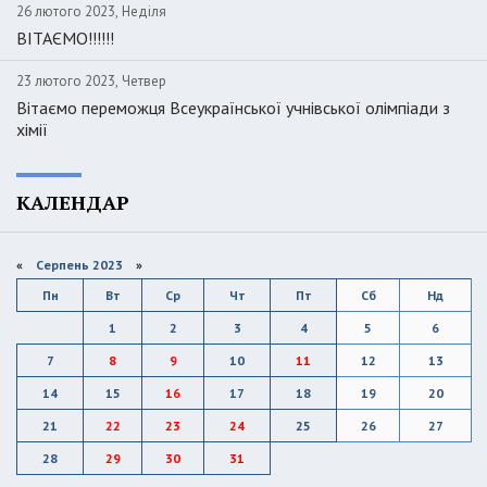
26 лютого 2023, Неділя
ВІТАЄМО!!!!!!
23 лютого 2023, Четвер
Вітаємо переможця Всеукраїнської учнівської олімпіади з
хімії
КАЛЕНДАР
«
Серпень 2023
»
Пн
Вт
Ср
Чт
Пт
Сб
Нд
1
2
3
4
5
6
7
8
9
10
11
12
13
14
15
16
17
18
19
20
21
22
23
24
25
26
27
28
29
30
31