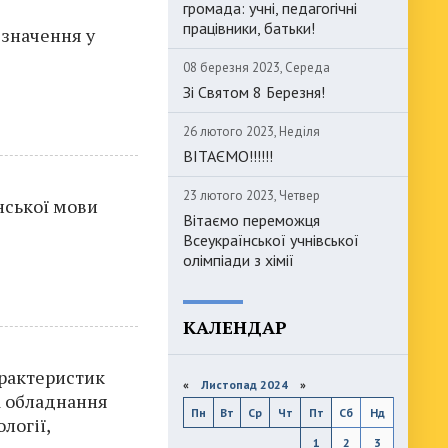
громада: учні, педагогічні
працівники, батьки!
дзначення у
08 березня 2023, Середа
Зі Святом 8 Березня!
26 лютого 2023, Неділя
ВІТАЄМО!!!!!!
23 лютого 2023, Четвер
нської мови
Вітаємо переможця
Всеукраїнської учнівської
олімпіади з хімії
КАЛЕНДАР
рактеристик
«
Листопад 2024
»
а обладнання
Пн
Вт
Ср
Чт
Пт
Сб
Нд
логії,
1
2
3