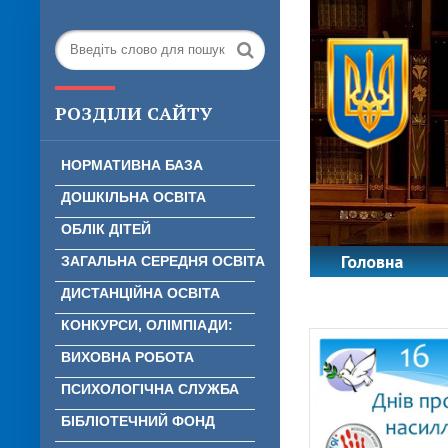
РОЗДІЛИ САЙТУ
НОРМАТИВНА БАЗА
ДОШКІЛЬНА ОСВІТА
ОБЛІК ДІТЕЙ
Головна
ЗАГАЛЬНА СЕРЕДНЯ ОСВІТА
ДИСТАНЦІЙНА ОСВІТА
КОНКУРСИ, ОЛІМПІАДИ:
ВИХОВНА РОБОТА
ПСИХОЛОГІЧНА СЛУЖБА
БІБЛІОТЕЧНИЙ ФОНД