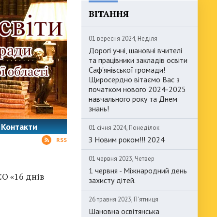
ВІТАННЯ
01 вересня 2024, Неділя
Дорогі учні, шановні вчителі
та працівники закладів освіти
Саф'янівської громади!
Щиросердно вітаємо Вас з
початком нового 2024-2025
навчального року та Днем
знань!
Контакти
01 січня 2024, Понеділок
З Новим роком!!! 2024
RSS
01 червня 2023, Четвер
1 червня - Міжнародний день
О «16 днів
захисту дітей.
26 травня 2023, П'ятниця
Шановна освітянська