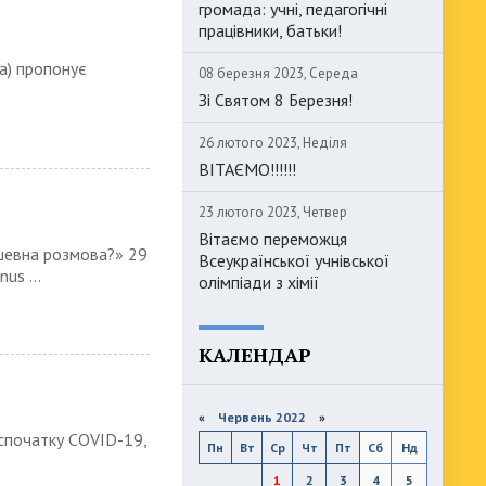
громада: учні, педагогічні
працівники, батьки!
a) пропонує
08 березня 2023, Середа
Зі Святом 8 Березня!
26 лютого 2023, Неділя
ВІТАЄМО!!!!!!
23 лютого 2023, Четвер
Вітаємо переможця
ушевна розмова?» 29
Всеукраїнської учнівської
us ...
олімпіади з хімії
КАЛЕНДАР
«
Червень 2022
»
 спочатку COVID-19,
Пн
Вт
Ср
Чт
Пт
Сб
Нд
1
2
3
4
5