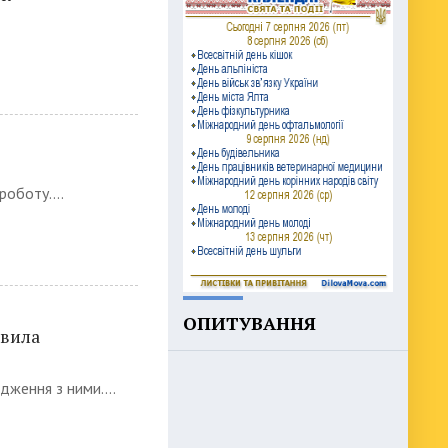
оботу....
ОПИТУВАННЯ
авила
ження з ними....