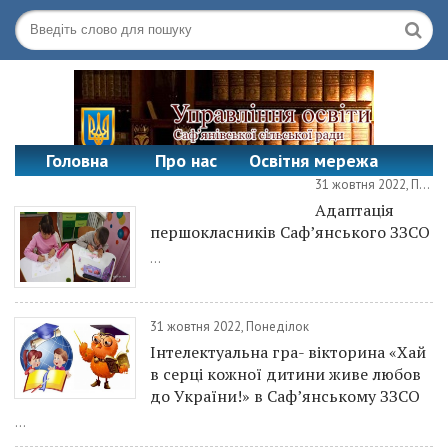
Головна
Про нас
Освітня мережа
31 жовтня 2022, Понеділок
Офіційні документи
Контакти
Адаптація
першокласників Саф’янського ЗЗСО
...
31 жовтня 2022, Понеділок
Інтелектуальна гра- вікторина «Хай
в серці кожної дитини живе любов
до України!» в Саф’янському ЗЗСО
...