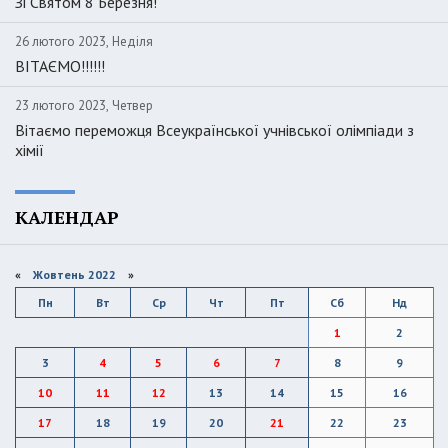
Зі Святом 8 Березня!
26 лютого 2023, Неділя
ВІТАЄМО!!!!!!
23 лютого 2023, Четвер
Вітаємо переможця Всеукраїнської учнівської олімпіади з
хімії
КАЛЕНДАР
«
Жовтень 2022
»
Пн
Вт
Ср
Чт
Пт
Сб
Нд
1
2
3
4
5
6
7
8
9
10
11
12
13
14
15
16
17
18
19
20
21
22
23